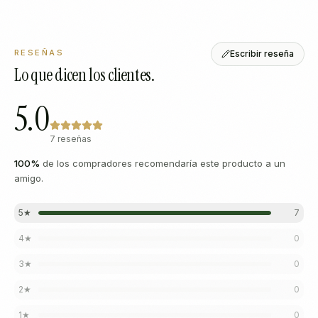
RESEÑAS
Escribir reseña
Lo que dicen los clientes.
5.0
7 reseñas
100
%
de los compradores recomendaría este producto a un
amigo.
5
★
7
4
★
0
3
★
0
2
★
0
1
★
0