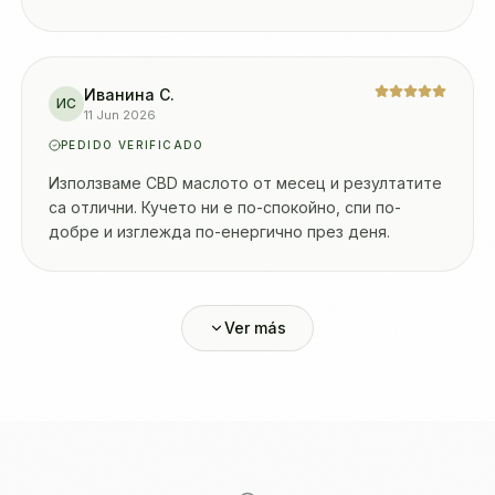
Иванина С.
ИС
11 Jun 2026
PEDIDO VERIFICADO
Използваме CBD маслото от месец и резултатите
са отлични. Кучето ни е по-спокойно, спи по-
добре и изглежда по-енергично през деня.
Ver más