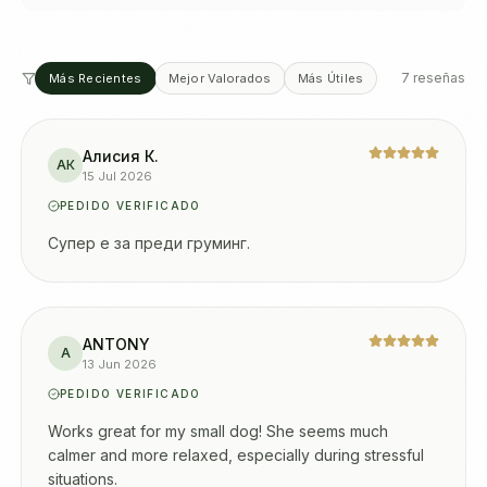
7 reseñas
Más Recientes
Mejor Valorados
Más Útiles
Алисия К.
АК
15 Jul 2026
PEDIDO VERIFICADO
Супер е за преди груминг.
ANTONY
A
13 Jun 2026
PEDIDO VERIFICADO
Works great for my small dog! She seems much
calmer and more relaxed, especially during stressful
situations.