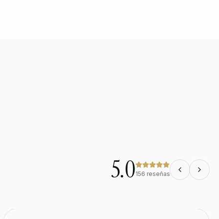
5.0
156
reseñas