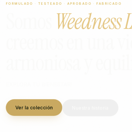
FORMULADO · TESTEADO · APROBADO · FABRICADO
Somos
Weedness 
creemos en una v
armoniosa y equil
EXPLORA TU BIENESTAR!
Ver la colección
Nuestra historia