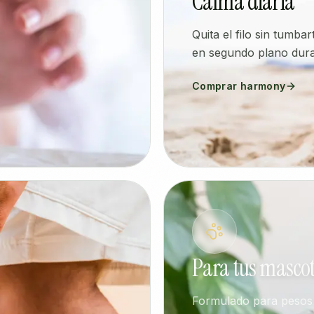
Calma diaria
Quita el filo sin tumba
en segundo plano duran
Comprar harmony
Para tus masco
Formulado para pesos