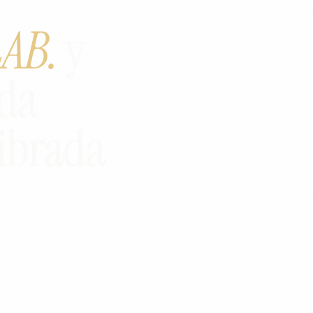
LAB.
y
ida
ibrada