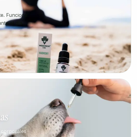
rte. Funciona
te el día.
tas
 corporales