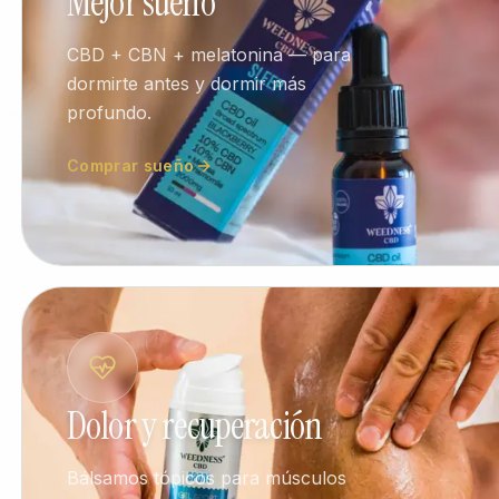
Mejor sueño
CBD + CBN + melatonina — para
dormirte antes y dormir más
profundo.
Comprar sueño
Dolor y recuperación
Bálsamos tópicos para músculos