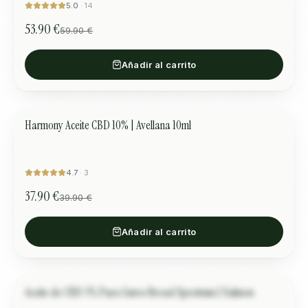
5.0
·
14
53.90 €
59.90 €
Añadir al carrito
Harmony Aceite CBD 10% | Avellana 10ml
ARMONÍA Y EQUILIBRIO
OFERTA
4.7
·
3
37.90 €
39.90 €
Añadir al carrito
Aceite de CBD 3% Para Gatos Broad Spectrum | Salmon
Verified buyer
MASCOTAS
“
Използваме го от 10 дни и котката ни е значително по-