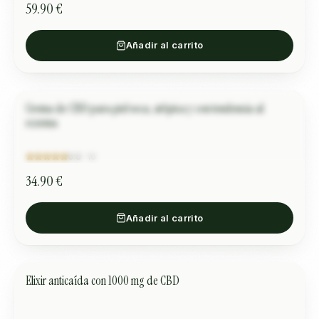
59.90 €
Añadir al carrito
Crema de CBD para piel seca, atópica y con tendencia al
Лилияна Ц.
CUIDADO DE PIEL
eczema
“
Използвала съм над 10 различни продукта през годините и
най-сетне попаднах на правилния! Резултатите говорят
сами по себе си само след 2…
”
5.0
·
10
34.90 €
Añadir al carrito
Elixir anticaída con 1000 mg de CBD
CUIDADO DE PIEL