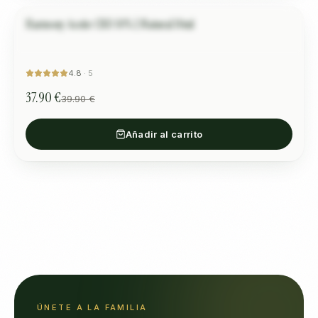
Harmony Aceite CBD 10% | Natural 10ml
Емилия А.
ARMONÍA Y EQUILIBRIO
OFERTA
“
Използвам го при дете с тревожност и помага.
”
4.8
·
5
37.90 €
39.90 €
Añadir al carrito
ÚNETE A LA FAMILIA