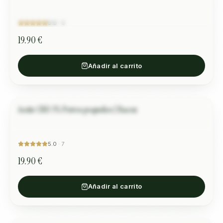
спокойна. Идва при нас и дава да я галим, което почти
никога не е било. Препоръчваме!
”
5.0
·
8
19.90 €
Añadir al carrito
Aceite CBD 3% Perros pequeños | Bacon
Алисия К.
MASCOTAS
“
Супер е за преди груминг.
”
5.0
·
7
19.90 €
Añadir al carrito