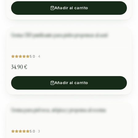
Añadir al carrito
Crema CBD purificante para pieles propensas al acné
Стефания Н.
CUIDADO DE PIEL
“
Ефикасен е!
”
5.0
·
4
34.90 €
Añadir al carrito
Crema para piel seca, atópica y propensa al eccema
Мария С.
CUIDADO DE PIEL
“
Невероятен продукт! Кожата ми е супер мека и
хидратирана над 10 часа.
”
5.0
·
3