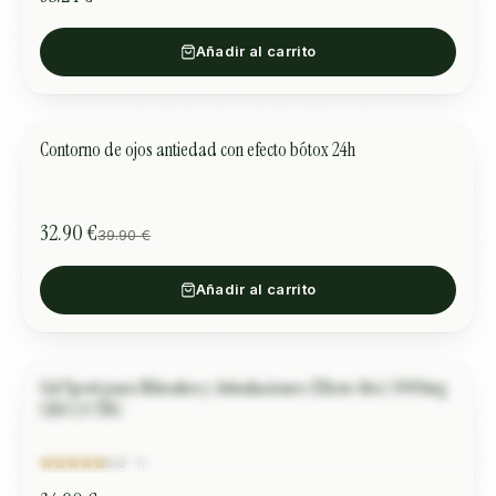
Añadir al carrito
Contorno de ojos antiedad con efecto bótox 24h
CUIDADO DE PIEL
OFERTA
32.90 €
39.90 €
Añadir al carrito
Gel Sport para Músculos y Articulaciones (Efecto frio) 3000mg
Markus S.
DEPORTE
CBD | 0 THC
“
Ein hervorragender Balsam für Muskeln und Gelenke. Die
kühlende Wirkung ist sehr angenehm und meine
Beschwerden nach dem Sport sind…
”
5.0
·
11