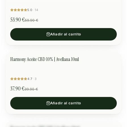
5.0
·
14
53.90 €
59.90 €
Añadir al carrito
Harmony Aceite CBD 10% | Avellana 10ml
ARMONÍA Y EQUILIBRIO
OFERTA
4.7
·
3
37.90 €
39.90 €
Añadir al carrito