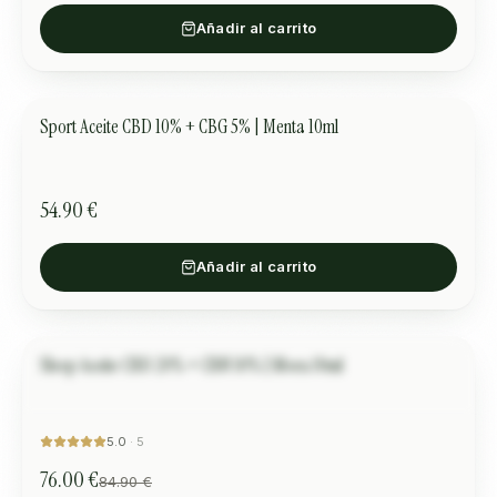
Añadir al carrito
Sport Aceite CBD 10% + CBG 5% | Menta 10ml
DEPORTE
54.90 €
Añadir al carrito
Sleep Aceite CBD 20% + CBN 10% | Mora 10ml
Amélie
SUEÑO
OFERTA
“
Excellent pour dormir.
”
5.0
·
5
76.00 €
84.90 €