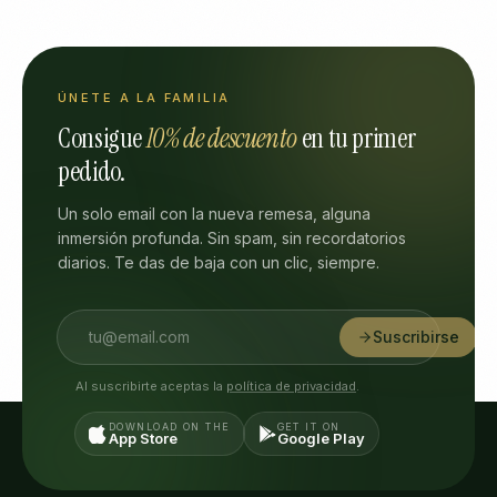
ÚNETE A LA FAMILIA
Consigue
10% de descuento
en tu primer
pedido.
Un solo email con la nueva remesa, alguna
inmersión profunda. Sin spam, sin recordatorios
diarios. Te das de baja con un clic, siempre.
Suscribirse
Al suscribirte aceptas la
política de privacidad
.
DOWNLOAD ON THE
GET IT ON
App Store
Google Play