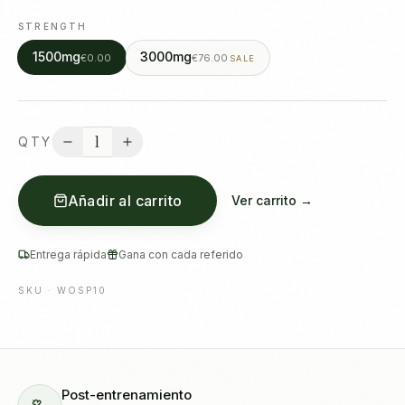
STRENGTH
1500mg
3000mg
€0.00
€76.00
SALE
1
QTY
Añadir al carrito
Ver carrito →
Entrega rápida
Gana con cada referido
SKU ·
WOSP10
Post-entrenamiento