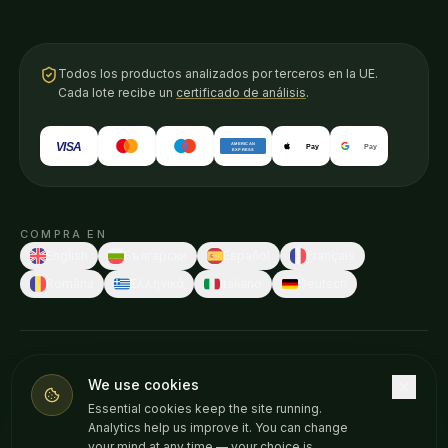
Todos los productos analizados por terceros en la UE.
Cada lote recibe un
certificado de análisis
.
VISA
AMERICAN
Pay
Pay
EXPRESS
COMPRA EN
English
Български
Español
Français
Română
Ελληνικά
Italiano
Deutsch
© 2026 Weedness CBD · Hecho en Europa con cuidado.
We use cookies
Estas declaraciones no han sido evaluadas por ninguna autoridad
Essential cookies keep the site running.
sanitaria. Nuestros productos no están destinados a diagnosticar,
Analytics help us improve it. You can change
tratar, curar o prevenir ninguna enfermedad. Consulta a tu médico
your mind at any time — your choice is