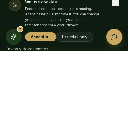
Localizador de tiendas
We use cookies
Essential cookies keep the site running.
Programa de referidos
Analytics help us improve it. You can change
your mind at any time — your choice is
remembered for a year.
Privacy
.
AYUDA
?
Accept all
Essential only
Preguntas frecuentes
Envíos y devoluciones
Análisis de laboratorio (COA)
Legislación CBD
Contacto
Todos los productos analizados por terceros en la UE.
Cada lote recibe un
certificado de análisis
.
VISA
AMERICAN
Pay
Pay
EXPRESS