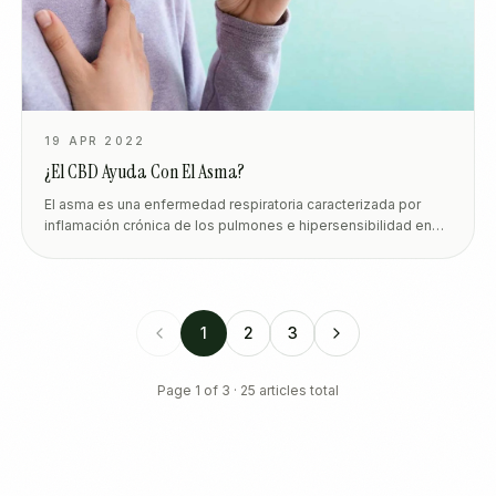
19 APR 2022
¿El CBD Ayuda Con El Asma?
El asma es una enfermedad respiratoria caracterizada por
inflamación crónica de los pulmones e hipersensibilidad en
las vías respiratorias. En la actualidad, no existe un tratamiento
médico o una cura para eliminar el as
1
2
3
Page
1
of
3
·
25
articles total