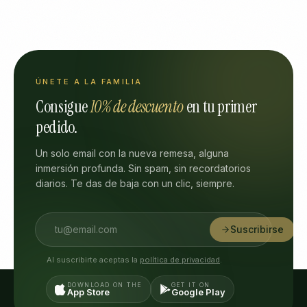
ÚNETE A LA FAMILIA
Consigue
10% de descuento
en tu primer
pedido.
Un solo email con la nueva remesa, alguna
inmersión profunda. Sin spam, sin recordatorios
diarios. Te das de baja con un clic, siempre.
Suscribirse
Al suscribirte aceptas la
política de privacidad
.
DOWNLOAD ON THE
GET IT ON
App Store
Google Play