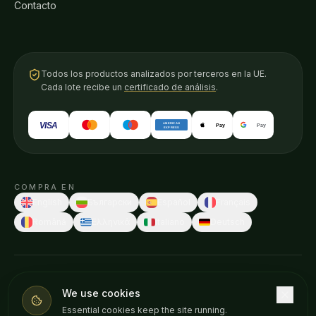
Contacto
Todos los productos analizados por terceros en la UE.
Cada lote recibe un
certificado de análisis
.
VISA
AMERICAN
Pay
Pay
EXPRESS
COMPRA EN
English
Български
Español
Français
Română
Ελληνικά
Italiano
Deutsch
© 2026 Weedness CBD · Hecho en Europa con cuidado.
We use cookies
Estas declaraciones no han sido evaluadas por ninguna autoridad
Essential cookies keep the site running.