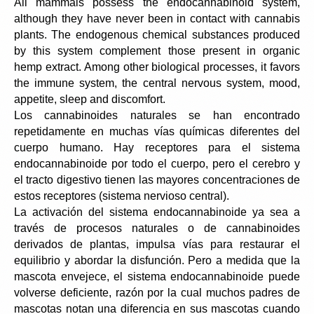
All mammals possess the endocannabinoid system, 
although they have never been in contact with cannabis 
plants. The endogenous chemical substances produced 
by this system complement those present in organic 
hemp extract. Among other biological processes, it favors 
the immune system, the central nervous system, mood, 
appetite, sleep and discomfort.
Los cannabinoides naturales se han encontrado 
repetidamente en muchas vías químicas diferentes del 
cuerpo humano. Hay receptores para el sistema 
endocannabinoide por todo el cuerpo, pero el cerebro y 
el tracto digestivo tienen las mayores concentraciones de 
estos receptores (sistema nervioso central).
La activación del sistema endocannabinoide ya sea a 
través de procesos naturales o de cannabinoides 
derivados de plantas, impulsa vías para restaurar el 
equilibrio y abordar la disfunción. Pero a medida que la 
mascota envejece, el sistema endocannabinoide puede 
volverse deficiente, razón por la cual muchos padres de 
mascotas notan una diferencia en sus mascotas cuando 