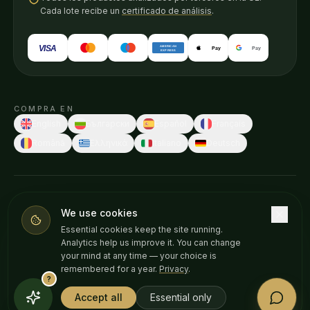
Cada lote recibe un
certificado de análisis
.
VISA
AMERICAN
Pay
Pay
EXPRESS
COMPRA EN
English
Български
Español
Français
Română
Ελληνικά
Italiano
Deutsch
© 2026 Weedness CBD · Hecho en Europa con cuidado.
We use cookies
Estas declaraciones no han sido evaluadas por ninguna autoridad
Essential cookies keep the site running.
sanitaria. Nuestros productos no están destinados a diagnosticar,
Analytics help us improve it. You can change
tratar, curar o prevenir ninguna enfermedad. Consulta a tu médico
your mind at any time — your choice is
antes de empezar cualquier suplemento. Solo +18.
remembered for a year.
Privacy
.
?
Política de privacidad
Cookies
Aviso legal
Accept all
Essential only