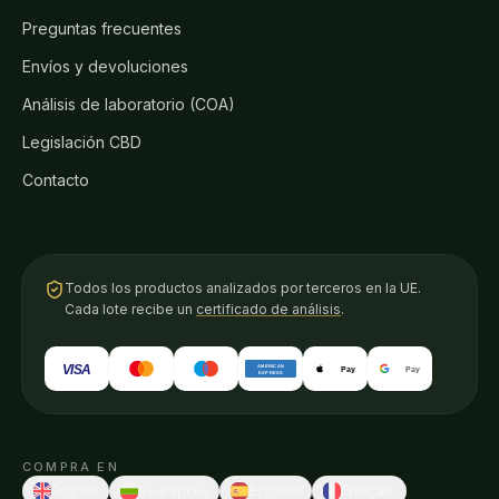
Preguntas frecuentes
Envíos y devoluciones
Análisis de laboratorio (COA)
Legislación CBD
Contacto
Todos los productos analizados por terceros en la UE.
Cada lote recibe un
certificado de análisis
.
VISA
AMERICAN
Pay
Pay
EXPRESS
COMPRA EN
English
Български
Español
Français