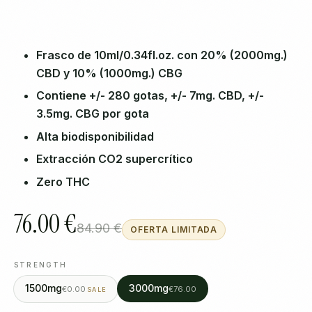
Frasco de 10ml/0.34fl.oz. con 20% (2000mg.)
CBD y 10% (1000mg.) CBG
Contiene +/- 280 gotas, +/- 7mg. CBD, +/-
3.5mg. CBG por gota
Alta biodisponibilidad
Extracción CO2 supercrítico
Zero THC
76.00 €
84.90 €
OFERTA LIMITADA
STRENGTH
1500mg
3000mg
€0.00
€76.00
SALE