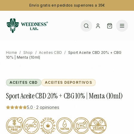
Envío gratis en pedidos superiores a 35€
Home
/
Shop
/
Aceites CBD
/
Sport Aceite CBD 20% + CBG
10% | Menta (10ml)
ACEITES CBD
ACEITES DEPORTIVOS
Sport Aceite CBD 20% + CBG 10% | Menta (10ml)
5.0
·
2
opiniones