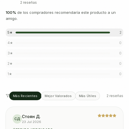
2 reseñas
100
%
de los compradores recomendaría este producto a un
amigo.
5
★
2
4
★
0
3
★
0
2
★
0
1
★
0
2 reseñas
Más Recientes
Mejor Valorados
Más Útiles
Стоян Д.
СД
23 Jul 2026