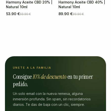
Harmony Aceite CBD 20% |
Harmony Aceite CBD 40% |
Natural 10ml
Natural 10ml
53.90 €
89.90 €
59.90 €
99.90 €
ÚNETE A LA FAMILIA
Consigue
10% de descuento
en tu primer
pedido.
Un solo email con la nueva remesa, alguna
inmersión profunda. Sin spam, sin recordatorios
diarios. Te das de baja con un clic, siempre.