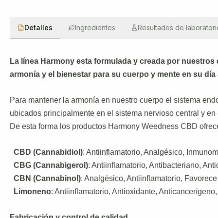
Detalles
Ingredientes
Resultados de laboratori
La línea Harmony esta formulada y creada por nuestros 
armonía y el bienestar para su cuerpo y mente en su día 
Para mantener la armonía en nuestro cuerpo el sistema end
ubicados principalmente en el sistema nervioso central y en e
De esta forma los productos Harmony Weedness CBD ofrecen 
CBD (Cannabidiol)
: Antiinflamatorio, Analgésico, Inmuno
CBG (Cannabigerol)
: Antiinflamatorio, Antibacteriano, A
CBN (Cannabinol)
: Analgésico, Antiinflamatorio, Favorec
Limoneno
: Antiinflamatorio, Antioxidante, Anticancerígeno
Fabricación y control de calidad.