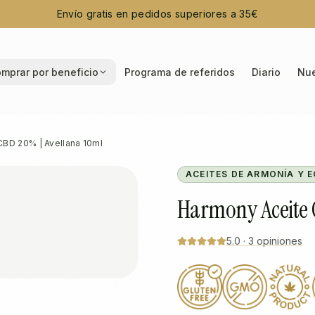
Envío gratis en pedidos superiores a 35€
mprar por beneficio
Programa de referidos
Diario
Nue
BD 20% | Avellana 10ml
ACEITES DE ARMONÍA Y E
Harmony Aceite 
5.0
·
3
opiniones