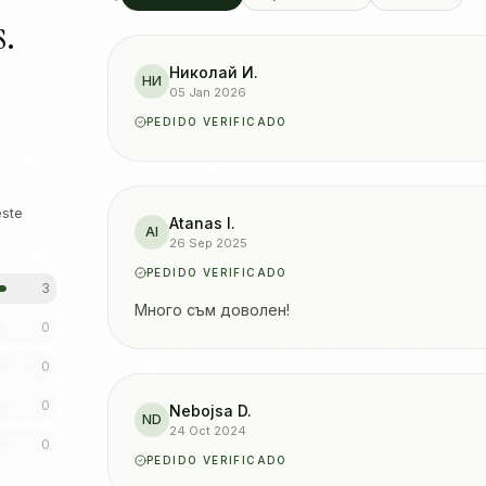
s.
Николай И.
НИ
05 Jan 2026
PEDIDO VERIFICADO
ste
Atanas I.
AI
26 Sep 2025
PEDIDO VERIFICADO
3
Много съм доволен!
0
0
0
Nebojsa D.
ND
24 Oct 2024
0
PEDIDO VERIFICADO