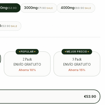
00mg
3000mg
4000mg
€53.90
€71.90
€89.90
SALE
SALE
l
€53.90
SALE
✦
POPULAR
✦
✦
MEJOR PRECIO
✦
2 Pack
3 Pack
ENVÍO GRATUITO
ENVÍO GRATUITO
Ahorra 10%
Ahorra 15%
€53.90