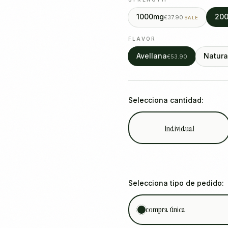
1000mg
20
€37.90
SALE
FLAVOR
Avellana
Natura
€53.90
Selecciona cantidad:
Individual
Selecciona tipo de pedido:
compra única