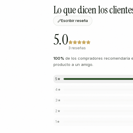
Lo que dicen los cliente
Escribir reseña
5.0
3 reseñas
100
%
de los compradores recomendaría e
producto a un amigo.
5
★
4
★
3
★
2
★
1
★