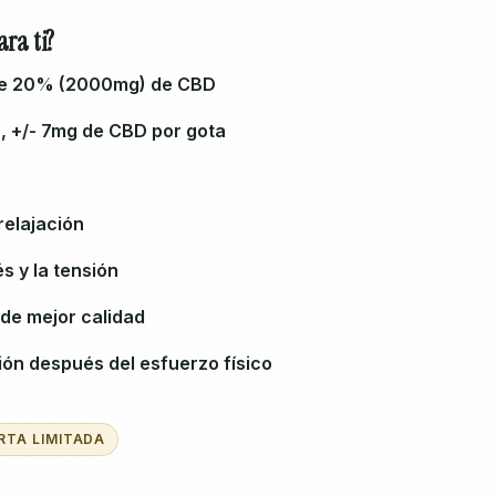
ra ti?
ene 20% (2000mg) de CBD
, +/- 7mg de CBD por gota
relajación
s y la tensión
 de mejor calidad
ión después del esfuerzo físico
RTA LIMITADA