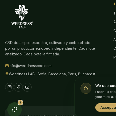
T
T
A
G
A
CBD de amplio espectro, cultivado y embotellado
por un productor europeo independiente. Cada lote
C
analizado. Cada botella firmada.
P
info@weednesscbd.com
Weedness LAB · Sofia, Barcelona, Paris, Bucharest
We use coo
Essential coo
your mind at 
?
Accept a