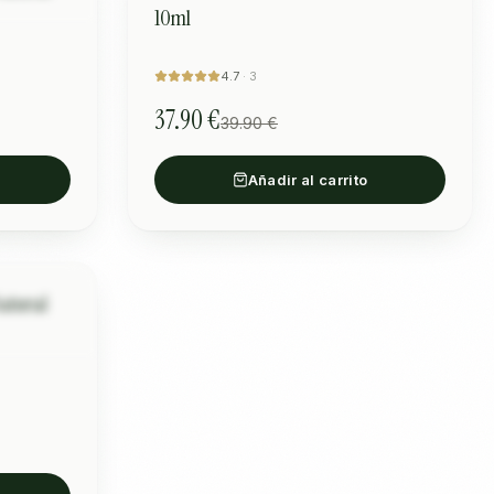
10ml
4.7
·
3
37.90 €
39.90 €
Añadir al carrito
OFERTA
atural
вожност и