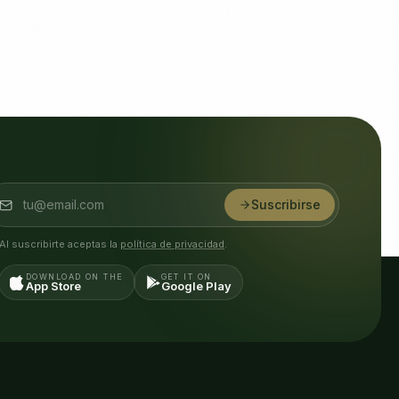
Suscribirse
Al suscribirte aceptas la
política de privacidad
.
DOWNLOAD ON THE
GET IT ON
App Store
Google Play