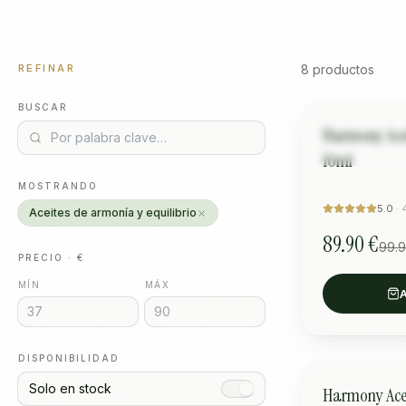
REFINAR
8
productos
BUSCAR
Стоян 
ARMONÍA Y E
Harmony Ace
“
Топ продукт
10ml
MOSTRANDO
5.0
·
Aceites de armonía y equilibrio
89.90 €
99.
PRECIO · €
MÍN
MÁX
A
DISPONIBILIDAD
ARMONÍA Y E
Solo en stock
Harmony Acei