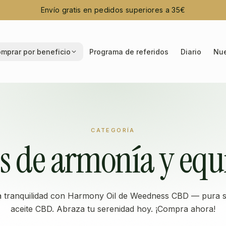
Envío gratis en pedidos superiores a 35€
mprar por beneficio
Programa de referidos
Diario
Nue
CATEGORÍA
es de armonía y equi
a tranquilidad con Harmony Oil de Weedness CBD — pura s
aceite CBD. Abraza tu serenidad hoy. ¡Compra ahora!