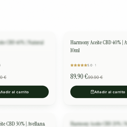
Х.
QUILIBRIO
OFERTA
ARMONÍA Y EQUILIBRIO
ite CBD 40% | Natural
Harmony Aceite CBD 40% | A
”
10ml
4
5.0
·
1
89.90 €
90 €
99.90 €
ñadir al carrito
Añadir al carrito
Фина Н.
QUILIBRIO
OFERTA
ARMONÍA Y EQUILIBRIO
te CBD 30% | Avellana
Harmony Aceite CBD 20% | Natural
“
Изключителна полза!
”