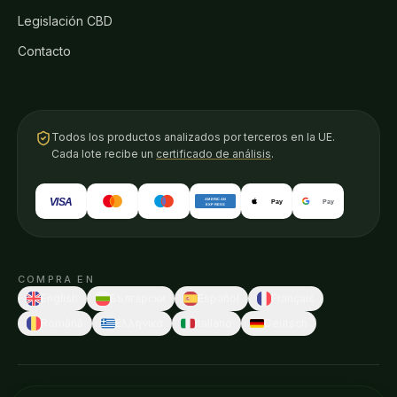
Legislación CBD
Contacto
Todos los productos analizados por terceros en la UE.
Cada lote recibe un
certificado de análisis
.
VISA
AMERICAN
Pay
Pay
EXPRESS
COMPRA EN
English
Български
Español
Français
Română
Ελληνικά
Italiano
Deutsch