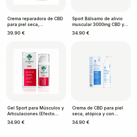
Crema reparadora de CBD
Sport Bálsamo de alivio
para piel seca,
muscular 3000mg CBD y
descamada y con
1000mg CBG
39.90 €
34.90 €
tendencia a la psoriasis.
Gel Sport para Músculos y
Crema de CBD para piel
Articulaciones (Efecto
seca, atópica y con
calor) 3000mg CBD | 0
tendencia al eczema
34.90 €
34.90 €
THC