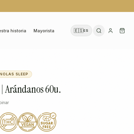
🇪🇸
stra historia
Mayorista
ES
NOLAS SLEEP
 | Arándanos 60u.
pinar