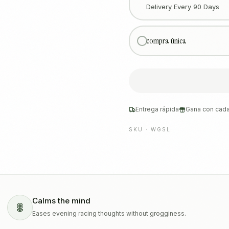
Delivery Every 90 Days
compra única
Entrega rápida
Gana con cada
SKU ·
WGSL
Calms the mind
Eases evening racing thoughts without grogginess.