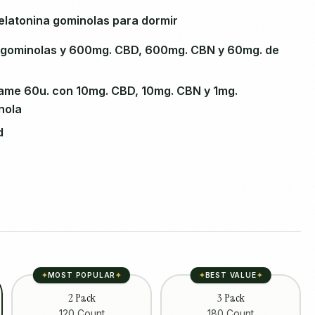
latonina gominolas para dormir
 gominolas y 600mg. CBD, 600mg. CBN y 60mg. de
ame 60u. con 10mg. CBD, 10mg. CBN y 1mg.
nola
d
✦
MOST POPULAR
✦
✦
BEST VALUE
✦
2 Pack
3 Pack
120 Count
180 Count