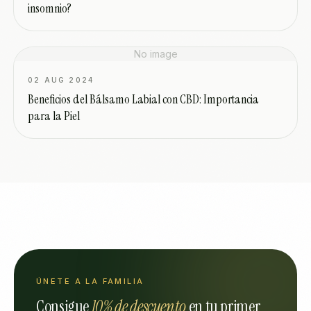
insomnio?
No image
02 AUG 2024
Beneficios del Bálsamo Labial con CBD: Importancia
para la Piel
ÚNETE A LA FAMILIA
Consigue
10% de descuento
en tu primer