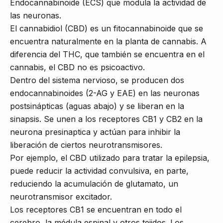
Endocannabinoide (ECS) que modula la actividad de
las neuronas.
El cannabidiol (CBD) es un fitocannabinoide que se
encuentra naturalmente en la planta de cannabis. A
diferencia del THC, que también se encuentra en el
cannabis, el CBD no es psicoactivo.
Dentro del sistema nervioso, se producen dos
endocannabinoides (2-AG y EAE) en las neuronas
postsinápticas (aguas abajo) y se liberan en la
sinapsis. Se unen a los receptores CB1 y CB2 en la
neurona presinaptica y actúan para inhibir la
liberación de ciertos neurotransmisores.
Por ejemplo, el CBD utilizado para tratar la epilepsia,
puede reducir la actividad convulsiva, en parte,
reduciendo la acumulación de glutamato, un
neurotransmisor excitador.
Los receptores CB1 se encuentran en todo el
cerebro, la médula espinal y otros tejidos. Los