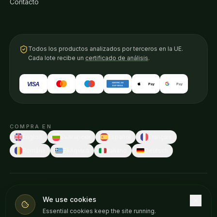
Contacto
Todos los productos analizados por terceros en la UE.
Cada lote recibe un
certificado de análisis
.
VISA
AMERICAN
Pay
Pay
EXPRESS
COMPRA EN
English
Български
Español
Français
Română
Ελληνικά
Italiano
Deutsch
© 2026 Weedness CBD · Hecho en Europa con cuidado.
We use cookies
Estas declaraciones no han sido evaluadas por ninguna autoridad
Essential cookies keep the site running.
sanitaria. Nuestros productos no están destinados a diagnosticar,