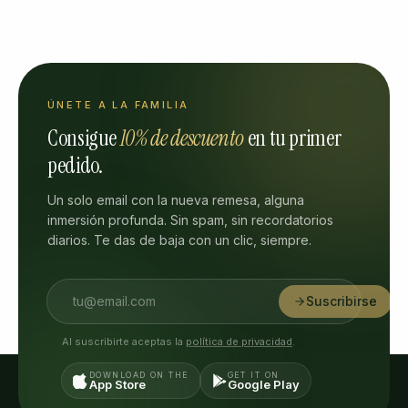
ÚNETE A LA FAMILIA
Consigue
10% de descuento
en tu primer
pedido.
Un solo email con la nueva remesa, alguna
inmersión profunda. Sin spam, sin recordatorios
diarios. Te das de baja con un clic, siempre.
Suscribirse
Al suscribirte aceptas la
política de privacidad
.
DOWNLOAD ON THE
GET IT ON
App Store
Google Play