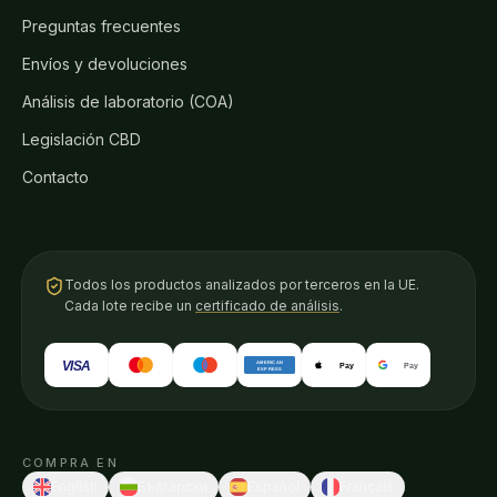
Preguntas frecuentes
Envíos y devoluciones
Análisis de laboratorio (COA)
Legislación CBD
Contacto
Todos los productos analizados por terceros en la UE.
Cada lote recibe un
certificado de análisis
.
VISA
AMERICAN
Pay
Pay
EXPRESS
COMPRA EN
English
Български
Español
Français