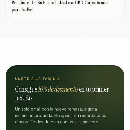
Beneficios del Bálsamo Labial con CBD: Importancia
para la Piel
ÚNETE A LA FAMILIA
Consigue
10% de descuento
en tu primer
pedido.
Un solo email con la nueva remesa, alguna
inmersión profunda. Sin spam, sin recordatorios
diarios. Te das de baja con un clic, siempre.